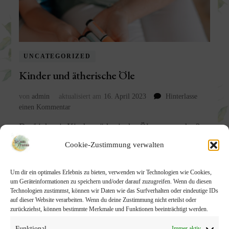
UNCATEGORIZED
Kinder und ätherische Öle
von
admin
aktualisiert am
16. April 2023
Hinterlasse
zu
einen Kommentar
Kinder
Darf ich mit Kindern ätherische Öle verwenden?
und
ätherische
Ja bitte doch, ABER richtig! So oft werde ich das
Cookie-Zustimmung verwalten
Öle
gefragt und sehe die Bedenken der Mamas.
Meistens frage ich sie, wie sie drauf kommen, dass
Um dir ein optimales Erlebnis zu bieten, verwenden wir Technologien wie Cookies,
um Geräteinformationen zu speichern und/oder darauf zuzugreifen. Wenn du diesen
es nicht geht! Und fast immer kommt die
Technologien zustimmst, können wir Daten wie das Surfverhalten oder eindeutige IDs
Antwort… ich hab da mal was
auf dieser Website verarbeiten. Wenn du deine Zustimmung nicht erteilst oder
zurückziehst, können bestimmte Merkmale und Funktionen beeinträchtigt werden.
gehört/gelesen/erzählt bekommen. Traurig aber
Funktional
Immer aktiv