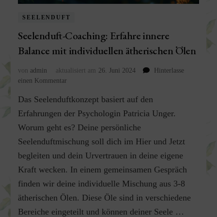
SEELENDUFT
Seelenduft-Coaching: Erfahre innere
Balance mit individuellen ätherischen Ölen
von
admin
aktualisiert am
26. Juni 2024
Hinterlasse
zu
einen Kommentar
Seelenduft-
Das Seelenduftkonzept basiert auf den
Coaching:
Erfahre
Erfahrungen der Psychologin Patricia Unger.
innere
Worum geht es? Deine persönliche
Balance
Seelenduftmischung soll dich im Hier und Jetzt
mit
individuellen
begleiten und dein Urvertrauen in deine eigene
ätherischen
Kraft wecken. In einem gemeinsamen Gespräch
Ölen
finden wir deine individuelle Mischung aus 3-8
ätherischen Ölen. Diese Öle sind in verschiedene
Bereiche eingeteilt und können deiner Seele …