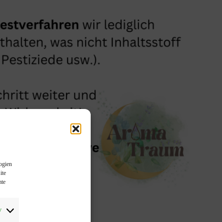
ogien
ite
mte
v