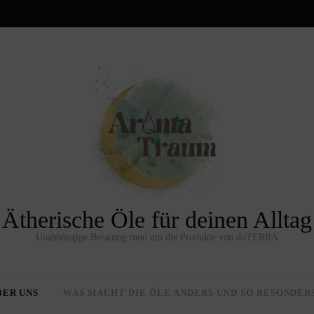
Ätherische Öle für deinen Alltag
Unabhängige Beratung rund um die Produkte von doTERRA
BER UNS
WAS MACHT DIE ÖLE ANDERS UND SO BESONDER