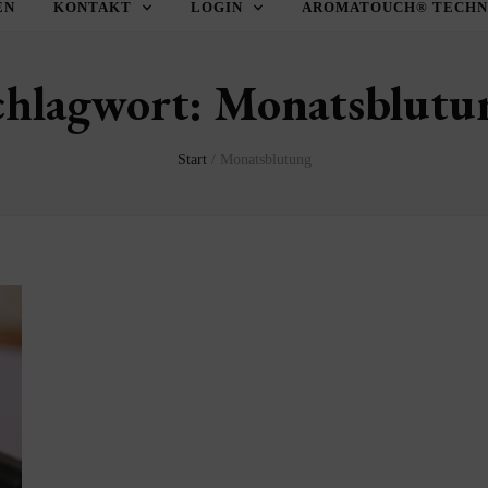
EN
KONTAKT
LOGIN
AROMATOUCH® TECHNI
chlagwort:
Monatsblutu
Start
/
Monatsblutung